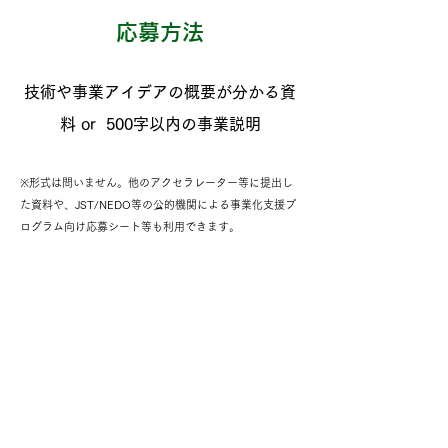
​応募方法
技術や事業アイデアの概要が分かる資
料 or 500字以内の事業説明
※形式は問いません。他のアクセラレーター等に提出し
た資料や、JST/NEDO等の公的機関による事業化支援プ
ログラム向け応募シート等も利用できます。
食と農にイノベーションをもたらす
​技術 or/and アイデアを持ち、
その実現を目指している方からのご応募をお待ちしてお
ります。
募集は終了しました