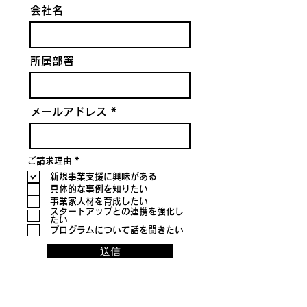
会社名
所属部署
メールアドレス
R
ご請求理由
*
e
新規事業支援に興味がある
q
u
具体的な事例を知りたい
i
事業家人材を育成したい
r
e
スタートアップとの連携を強化し
d
たい
プログラムについて話を聞きたい
送信