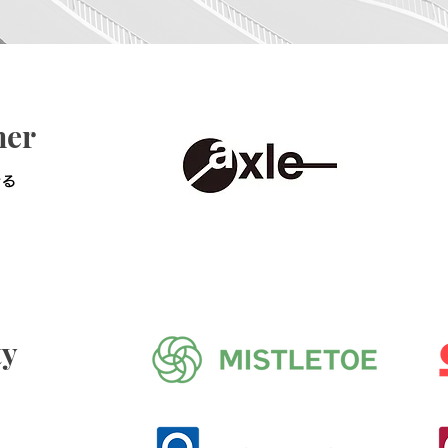
ner
きる
ty