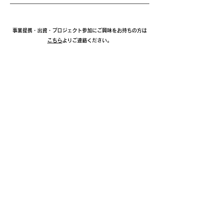
​事業提携・出資・プロジェクト参加にご興味をお持ちの方は
こちら
より
ご連絡ください。
< Previous Project
Next Project >
Profile
会社名 Spirete株式会社
代表者 渡邊 康治
設立年 2019年
Address
〒101-0052