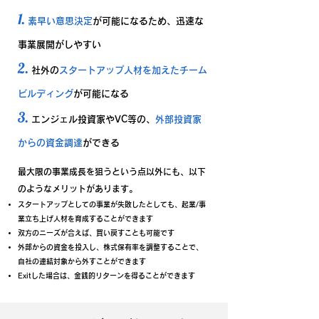
1.
素早い意思決定
が可能になるため、迅速な
事業展開がしやすい
2.
社外の
スタートアップ人材を加えたチーム
ビルディング
が可能になる
3.
エンジェル投資家やVC等の、
外部投資家
からの資金調達
ができる​
​最大限の事業成長を狙うという点以外にも、以下
のようなメリットがあります。
スタートアップとしての事業が失敗したとしても、起業/事
業立ち上げ人材を育成することができます
双方のニーズが合えば、買い戻すことも可能です
外部からの資金を投入し、株式保有率を調整することで、
自社の連結対象から外すことができます
Exitした場合は、金銭的リターンを得ることができます